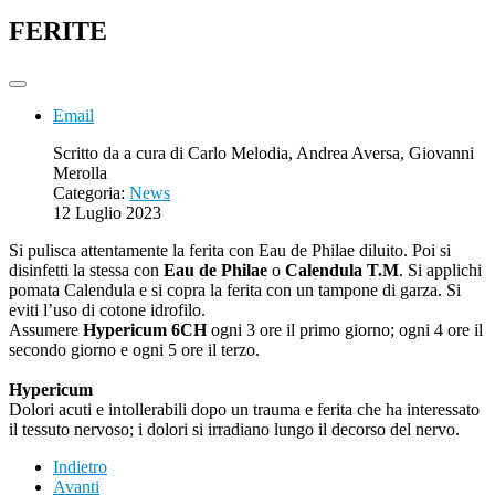
FERITE
Email
Scritto da
a cura di Carlo Melodia, Andrea Aversa, Giovanni
Merolla
Categoria:
News
12 Luglio 2023
Si pulisca attentamente la ferita con Eau de Philae diluito. Poi si
disinfetti la stessa con
Eau de Philae
o
Calendula T.M
. Si applichi
pomata Calendula e si copra la ferita con un tampone di garza. Si
eviti l’uso di cotone idrofilo.
Assumere
Hypericum 6CH
ogni 3 ore il primo giorno; ogni 4 ore il
secondo giorno e ogni 5 ore il terzo.
Hypericum
Dolori acuti e intollerabili dopo un trauma e ferita che ha interessato
il tessuto nervoso; i dolori si irradiano lungo il decorso del nervo.
Indietro
Avanti