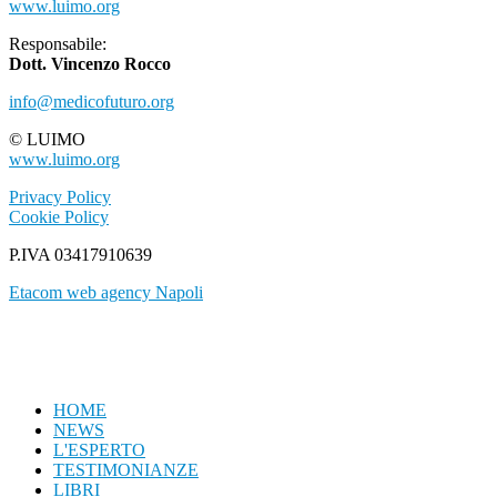
www.luimo.org
Responsabile:
Dott. Vincenzo Rocco
info@medicofuturo.org
© LUIMO
www.luimo.org
Privacy Policy
Cookie Policy
P.IVA 03417910639
Etacom web agency Napoli
HOME
NEWS
L'ESPERTO
TESTIMONIANZE
LIBRI