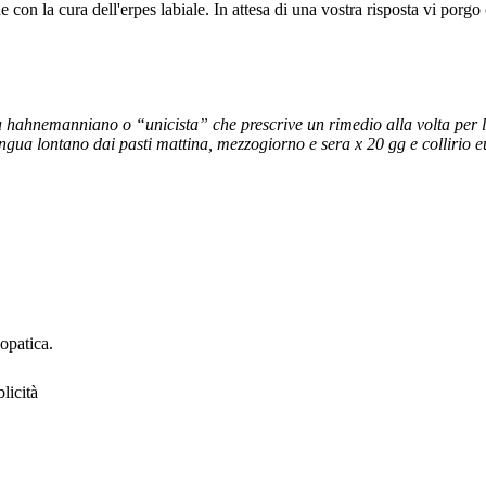
on la cura dell'erpes labiale. In attesa di una vostra risposta vi porgo c
 hahnemanniano o “unicista” che prescrive un rimedio alla volta per
gua lontano dai pasti mattina, mezzogiorno e sera x 20 gg e collirio euf
eopatica.
licità