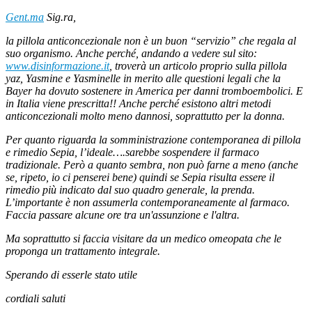
Gent.ma
Sig.ra,
la pillola anticoncezionale non è un buon “servizio” che regala al
suo organismo. Anche perché, andando a vedere sul sito:
www.disinformazione.it
, troverà un articolo proprio sulla pillola
yaz, Yasmine e Yasminelle in merito alle questioni legali che la
Bayer ha dovuto sostenere in America per danni tromboembolici. E
in Italia viene prescritta!! Anche perché esistono altri metodi
anticoncezionali molto meno dannosi, soprattutto per la donna.
Per quanto riguarda la somministrazione contemporanea di pillola
e rimedio Sepia, l’ideale….sarebbe sospendere il farmaco
tradizionale. Però a quanto sembra, non può farne a meno (anche
se, ripeto, io ci penserei bene) quindi se Sepia risulta essere il
rimedio più indicato dal suo quadro generale, la prenda.
L’importante è non assumerla contemporaneamente al farmaco.
Faccia passare alcune ore tra un'assunzione e l'altra.
Ma soprattutto si faccia visitare da un medico omeopata che le
proponga un trattamento integrale.
Sperando di esserle stato utile
cordiali saluti