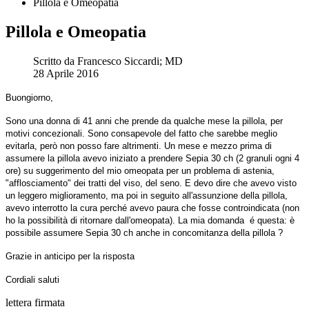
Pillola e Omeopatia
Pillola e Omeopatia
Scritto da
Francesco Siccardi; MD
28 Aprile 2016
Buongiorno,
Sono una donna di 41 anni che prende da qualche mese la pillola, per
motivi concezionali. Sono consapevole del fatto che sarebbe meglio
evitarla, però non posso fare altrimenti. Un mese e mezzo prima di
assumere la pillola avevo iniziato a prendere Sepia 30 ch (2 granuli ogni 4
ore) su suggerimento del mio omeopata per un problema di astenia,
"afflosciamento" dei tratti del viso, del seno. E devo dire che avevo visto
un leggero miglioramento, ma poi in seguito all'assunzione della pillola,
avevo interrotto la cura perché avevo paura che fosse controindicata (non
ho la possibilità di ritornare dall'omeopata). La mia domanda é questa: è
possibile assumere Sepia 30 ch anche in concomitanza della pillola ?
Grazie in anticipo per la risposta
Cordiali saluti
lettera firmata