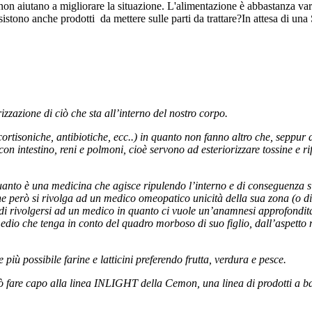
non aiutano a migliorare la situazione. L'alimentazione è abbastanza varia 
tono anche prodotti da mettere sulle parti da trattare?In attesa di una S
rizzazione di ciò che sta all’interno del nostro corpo.
ortisoniche, antibiotiche, ecc..) in quanto non fanno altro che, seppu
con intestino, reni e polmoni, cioè servono ad esteriorizzare tossine e r
nto è una medicina che agisce ripulendo l’interno e di conseguenza si
 che però si rivolga ad un medico omeopatico unicità della sua zona (o di
 di rivolgersi ad un medico in quanto ci vuole un’anamnesi approfondita 
edio che tenga in conto del quadro morboso di suo figlio, dall’aspetto m
iù possibile farine e latticini preferendo frutta, verdura e pesce.
are capo alla linea INLIGHT della Cemon, una linea di prodotti a base 