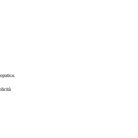
eopatica.
licità