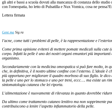
gli altri e bassi a scuola dovuti alla mancanza di costanza dello studio 
con l'omeopatia, ho letto di Pulsatilla e Nux Vomica, cosa ne pensa?Esis
Lettera firmata
Gent.ma
Sig.ra
l’acne, come tutti i problemi di pelle, è la rappresentazione e l’esterio
Come prima opinione eviterei di mettere pomate medicali sulla cute (c
corpo. Infatti la pelle è uno dei nostri organi emuntori più importanti 
organismo.
Secondariamente con la medicina omeopatica si può fare molto, in qua
che, in definitiva, è il nostro ultime confine con l’esterno. L’ideale è
più opportuno per migliorare il quadro morboso di suo figlio. le dico
la pelle e uno per lo stomaco e uno per treni, eccc…. ma esiste un rim
sintomatologia cutanea che lei riporta.
L’alimentazione è nuovamente di rilevanza in quanto dovrebbe ridurre p
Da ultimo come trattamento cutaneo lenitivo ma non sopprimente può f
contribuiscono a lenire l’aspetto infiammatorio della pelle.